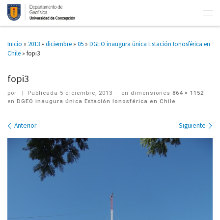
Inicio
»
2013
»
diciembre
»
05
»
DGEO inaugura única Estación Ionosférica en
Chile
»
fopi3
fopi3
por
|
Publicada
5 diciembre, 2013
-
en dimensiones
864 × 1152
en
DGEO inaugura única Estación Ionosférica en Chile
Navegación
Anterior
Siguiente
de
imágenes