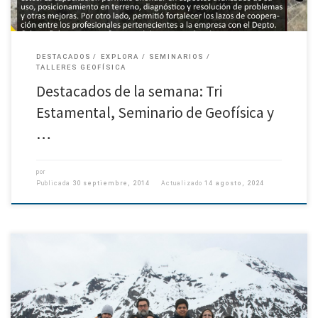
DESTACADOS
EXPLORA
SEMINARIOS
TALLERES GEOFÍSICA
Destacados de la semana: Tri
Estamental, Seminario de Geofísica y
…
por
Publicada
30 septiembre, 2014
Actualizado
14 agosto, 2024
Exitoso balance de campaña de reciclaje en Ramadas UDEC Luego de los