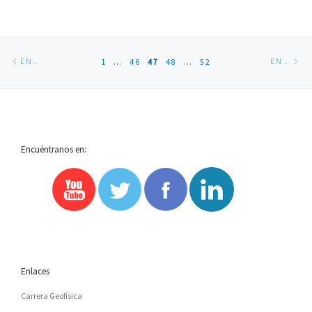
Navegación
Entradas
En
1
…
46
47
48
…
52
ENTRADAS SIGUIENTES
ENTRADAS ANTERIORES
de
siguientes
an
entradas
Encuéntranos en:
Enlaces
Carrera Geofísica