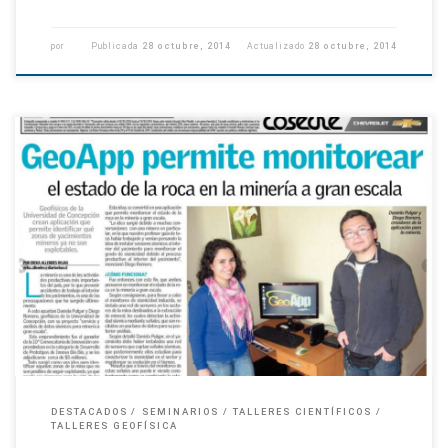
por
Publicada
28 octubre, 2014
Actualizado
28 octubre, 2014
Este viernes se lanzará proyecto de Oceanografía Física Con un seminario
abierto a todo público, se realizará este viernes el lanzamiento del
proyecto FONDECYT de iniciación Dinámica de estriaciones y […]
DESTACADOS
SEMINARIOS
TALLERES CIENTÍFICOS
TALLERES GEOFÍSICA