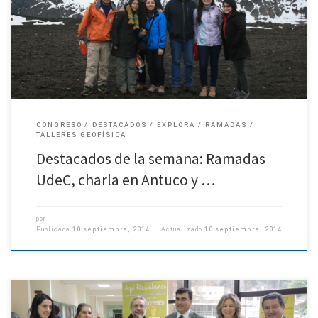
incidentes que empañaron la celebración de fiestas patrias de los
estudiantes de nuestra casa de estudios, no todo […]
CONGRESO
DESTACADOS
EXPLORA
RAMADAS
TALLERES GEOFÍSICA
Destacados de la semana: Ramadas
UdeC, charla en Antuco y …
por
Publicada
10 septiembre, 2014
Actualizado
10 septiembre, 2014