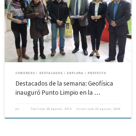
Geofísica inauguró Punto Limpio en la UDEC La ceremonia se llevó a cabo a
las 10.30 hrs. del viernes recién pasado en la Facultad de Ciencias Físicas y
Matemáticas, y […]
CONGRESO
DESTACADOS
EXPLORA
PROYECTO
Destacados de la semana: Geofísica
inauguró Punto Limpio en la …
por
Publicada
28 agosto, 2014
Actualizado
26 agosto, 2024