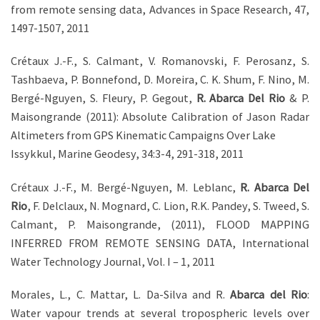
from remote sensing data, Advances in Space Research, 47,
1497-1507, 2011
Crétaux J.-F., S. Calmant, V. Romanovski, F. Perosanz, S.
Tashbaeva, P. Bonnefond, D. Moreira, C. K. Shum, F. Nino, M.
Bergé-Nguyen, S. Fleury, P. Gegout,
R. Abarca Del Rio
& P.
Maisongrande (2011): Absolute Calibration of Jason Radar
Altimeters from GPS Kinematic Campaigns Over Lake
Issykkul, Marine Geodesy, 34:3-4, 291-318, 2011
Crétaux J.-F., M. Bergé-Nguyen, M. Leblanc,
R. Abarca Del
Rio
, F. Delclaux, N. Mognard, C. Lion, R.K. Pandey, S. Tweed, S.
Calmant, P. Maisongrande, (2011), FLOOD MAPPING
INFERRED FROM REMOTE SENSING DATA, International
Water Technology Journal, Vol. I – 1, 2011
Morales, L., C. Mattar, L. Da-Silva and R.
Abarca del Rio
:
Water vapour trends at several tropospheric levels over