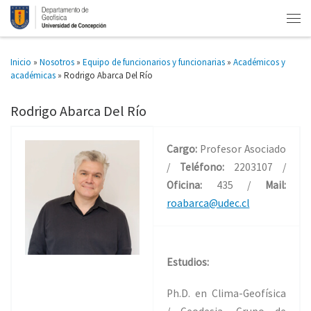
Inicio
»
Nosotros
»
Equipo de funcionarios y funcionarias
»
Académicos y
académicas
»
Rodrigo Abarca Del Río
Rodrigo Abarca Del Río
Cargo:
Profesor Asociado
/
Teléfono:
2203107 /
Oficina:
435 /
Mail:
roabarca@udec.cl
Estudios:
Ph.D. en Clima-Geofísica