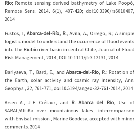
Rio;
Remote sensing derived bathymetry of Lake Poopó,
Remote Sens. 2014, 6(1), 407-420; doi:10.3390/rs6010407,
2014
Fustos, I,
Abarca-del-Río, R.
, Ávila, A., Orrego, R.; A simple
logistic model to understand the occurrence of flood events
into the Biobío river basin in central Chile, Journal of Flood
Risk Management, 2014, DOI 10.1111/jfr3.12131, 2014
Barlyaeva, T., Bard, E., and
Abarca-del-Rio
, R.: Rotation of
the Earth, solar activity and cosmic ray intensity, Ann.
Geophys., 32, 761-771, doi:10.5194/angeo-32-761-2014, 2014
Arsen A., J-F. Crétaux, and
R. Abarca del Rio
, Use of
SARAL/AltiKa over mountainous lakes, intercomparison
with Envisat mission., Marine Geodesy, accepted with minor
comments. 2014.