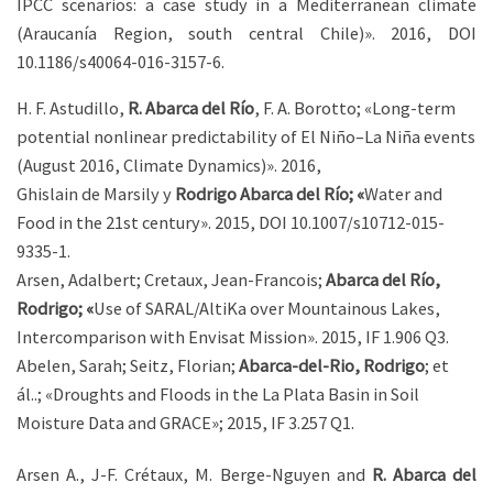
IPCC scenarios: a case study in a
Mediterranean climate
(Araucanía Region, south
central Chile)». 2016, DOI
10.1186/s40064-016-3157-6.
H. F. Astudillo,
R. Abarca del Río
,
F. A. Borotto; «
Long-term
potential nonlinear predictability of El Niño–La Niña events
(August 2016, Climate Dynamics)». 2016,
Ghislain de Marsily y
Rodrigo Abarca del Río; «
Water and
Food in the 21
st
century». 2015, DOI 10.1007/s10712-015-
9335-1.
Arsen, Adalbert; Cretaux, Jean-Francois;
Abarca del Río,
Rodrigo; «
Use of SARAL/AltiKa over Mountainous Lakes,
Intercomparison with Envisat Mission». 2015, IF 1.906 Q3.
Abelen, Sarah; Seitz, Florian;
Abarca-del-Rio, Rodrigo
; et
ál..; «Droughts and Floods in the La Plata Basin in Soil
Moisture Data and GRACE»; 2015, IF 3.257 Q1.
Arsen A., J-F. Crétaux, M. Berge-Nguyen and
R. Abarca del