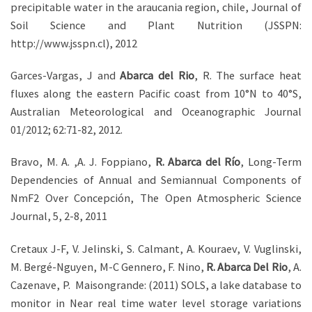
precipitable water in the araucania region, chile, Journal of
Soil Science and Plant Nutrition (JSSPN:
http://www.jsspn.cl), 2012
Garces-Vargas, J and
Abarca del Rio
, R. The surface heat
fluxes along the eastern Pacific coast from 10°N to 40°S,
Australian Meteorological and Oceanographic Journal
01/2012; 62:71-82, 2012.
Bravo, M. A. ,A. J. Foppiano,
R. Abarca del Río
, Long-Term
Dependencies of Annual and Semiannual Components of
NmF2 Over Concepción, The Open Atmospheric Science
Journal, 5, 2-8, 2011
Cretaux J-F, V. Jelinski, S. Calmant, A. Kouraev, V. Vuglinski,
M. Bergé-Nguyen, M-C Gennero, F. Nino,
R. Abarca Del Rio
, A.
Cazenave, P. Maisongrande: (2011) SOLS, a lake database to
monitor in Near real time water level storage variations