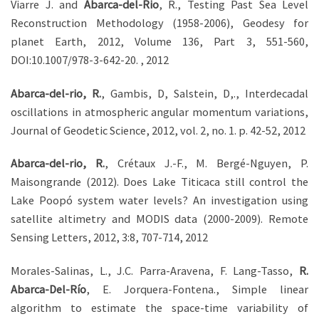
Viarre J. and
Abarca-del-Rio
, R., Testing Past Sea Level
Reconstruction Methodology (1958-2006), Geodesy for
planet Earth, 2012, Volume 136, Part 3, 551-560,
DOI:10.1007/978-3-642-20. , 2012
Abarca-del-rio, R.
, Gambis, D, Salstein, D,., Interdecadal
oscillations in atmospheric angular momentum variations,
Journal of Geodetic Science, 2012, vol. 2, no. 1. p. 42-52, 2012
Abarca-del-rio, R.
, Crétaux J.-F., M. Bergé-Nguyen, P.
Maisongrande (2012). Does Lake Titicaca still control the
Lake Poopó system water levels? An investigation using
satellite altimetry and MODIS data (2000-2009). Remote
Sensing Letters, 2012, 3:8, 707-714, 2012
Morales-Salinas, L., J.C. Parra-Aravena, F. Lang-Tasso,
R.
Abarca-Del-Río
, E. Jorquera-Fontena., Simple linear
algorithm to estimate the space-time variability of