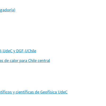
igador(a)
O-UdeC y DGF-UChile
s de calor para Chile central
ntíficos y científicas de Geofísica UdeC