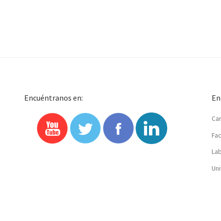
Encuéntranos en:
En
Car
Fac
Lab
Uni