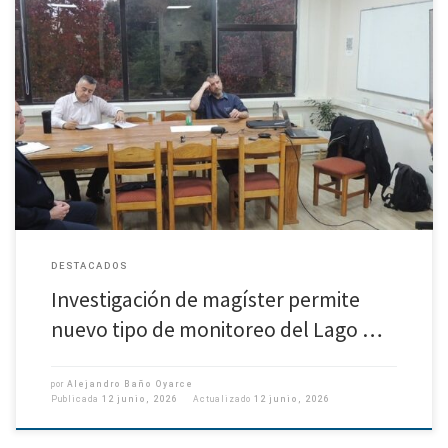
Uno de los principales resultados obtenidos por el geofísico Oscar Cartes
Esquivel, en su investigación para obtener el grado del Magíster en
Geofísica de la UdeC, es una metodología capaz […]
DESTACADOS
Investigación de magíster permite
nuevo tipo de monitoreo del Lago …
por
Alejandro Baño Oyarce
Publicada
12 junio, 2026
Actualizado
12 junio, 2026