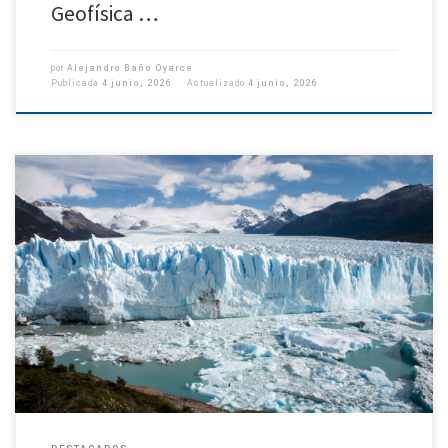
Geofísica …
por
Alejandro Baño Oyarce
Publicada
4 junio, 2026
Actualizado
4 junio, 2026
Sólo en 2025 retrocedió 385 metros. Durante décadas el Glaciar Perito
Moreno fue considerado una excepción entre los grandes glaciares de la
Patagonia. Mientras en Campo de Hielo Patagónico Sur […]