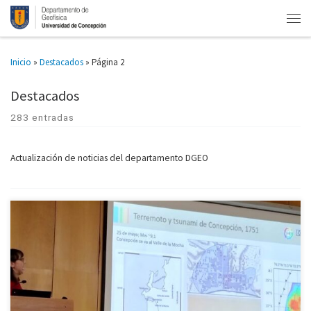
Inicio
»
Destacados
»
Página 2
Destacados
283 entradas
Actualización de noticias del departamento DGEO
Con una exposición sobre terremotos y tsunamis de la académica de
Geofísica UdeC Dra. Ignacia Calisto Burgos, el Hospital Las Higueras de
Talcahuano desarrolló este mes el Segundo Seminario de […]