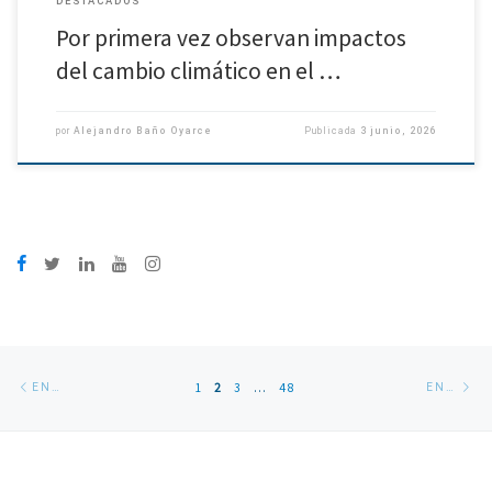
DESTACADOS
Por primera vez observan impactos
del cambio climático en el …
por
Alejandro Baño Oyarce
Publicada
3 junio, 2026
Navegación
Entradas
En
1
2
3
…
48
ENTRADAS SIGUIENTES
ENTRADAS ANTERIORES
de
siguientes
an
entradas