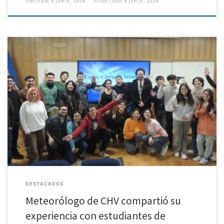
Publicada
4 junio, 2026
Actualizado
4 junio, 2026
La divulgación de las ciencias atmosféricas y las oportunidades
profesionales más allá del ámbito tradicional de la meteorología, fueron
parte de los temas abordados por el meteorólogo Eduardo Sáez Brito […]
DESTACADOS
Meteorólogo de CHV compartió su
experiencia con estudiantes de