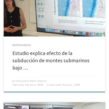
Tesis de magíster de Camila Pincheira Uribe. Las montañas de las dorsales
submarinas que ingresan con la placa de Nazca bajo la Sudamericana
modifican la forma en que se distribuyen […]
DESTACADOS
Estudio explica efecto de la
subducción de montes submarinos
bajo …
por
Alejandro Baño Oyarce
Publicada
18 junio, 2026
Actualizado
18 junio, 2026