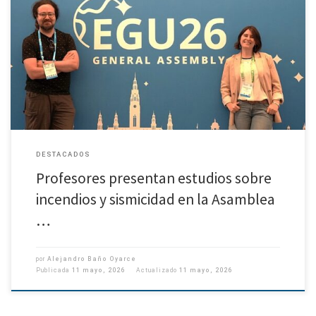
En el marco de la Asamblea General de la Unión Europea de Geociencias
(EGU) 2026, que se celebró del 3 al 8 de mayo en el Centro de Congresos de
[…]
DESTACADOS
Profesores presentan estudios sobre
incendios y sismicidad en la Asamblea
…
por
Alejandro Baño Oyarce
Publicada
11 mayo, 2026
Actualizado
11 mayo, 2026