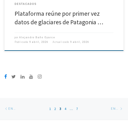
DESTACADOS
Plataforma reúne por primer vez
datos de glaciares de Patagonia …
por
Alejandro Baño Oyarce
Publicada
9 abril, 2026
Actualizado
9 abril, 2026
Navegación
Entradas
En
1
2
3
4
…
7
ENTRADAS SIGUIENTES
ENTRADAS ANTERIORES
de
siguientes
an
entradas