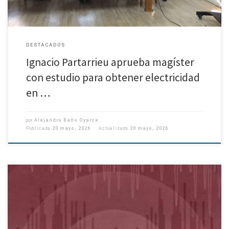
DESTACADOS
Ignacio Partarrieu aprueba magíster
con estudio para obtener electricidad
en …
por
Alejandro Baño Oyarce
Publicada
20 mayo, 2026
Actualizado
20 mayo, 2026
Investigación geofísica y geológica analizó más de 30 mil microsismos. En