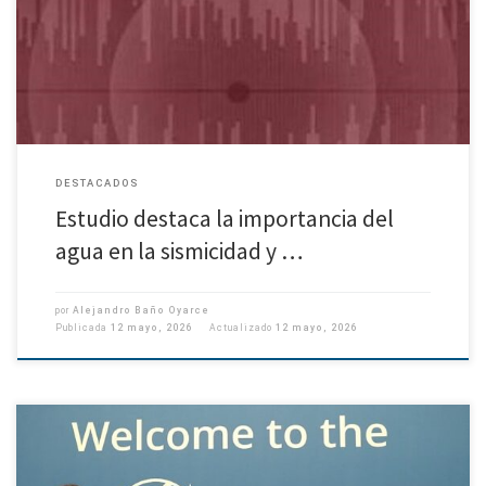
el norte de Chile ocurre un proceso que podría ser clave para entender
mejor cómo se producen allí los […]
DESTACADOS
Estudio destaca la importancia del
agua en la sismicidad y …
por
Alejandro Baño Oyarce
Publicada
12 mayo, 2026
Actualizado
12 mayo, 2026