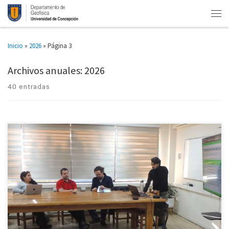
Inicio
»
2026
»
Página 3
Archivos anuales:
2026
40 entradas
El desafío de llevar electricidad confiable a comunidades aisladas, sin
depender de combustibles fósiles, es el eje de la tesis de magíster que
presentó el estudiante del Magíster en Geofísica […]