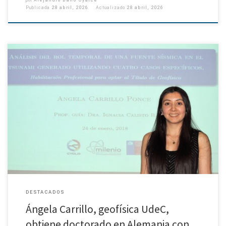
Publicada
28 abril, 2026
Actualizado
28 abril, 2026
La geofísica Ángela Carrillo Ponce, oriunda de la comuna de Purranque, en
la Región de Los Lagos, obtuvo el grado de Doctora en Geofísica en el
Instituto de Geociencias de […]
DESTACADOS
Ángela Carrillo, geofísica UdeC,
obtiene doctorado en Alemania con