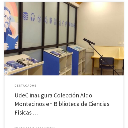
La Universidad de Concepción inauguró la Colección Aldo Montecinos
Gula, un espacio bibliográfico que busca preservar parte del legado
académico del recordado profesor del Departamento de Geofísica. La
ceremonia, realizada […]
DESTACADOS
UdeC inaugura Colección Aldo
Montecinos en Biblioteca de Ciencias
Físicas …
por
Alejandro Baño Oyarce