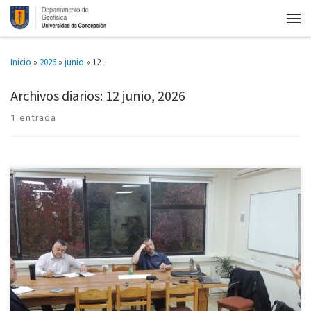
Inicio
»
2026
»
junio
»
12
Archivos diarios:
12 junio, 2026
1 entrada
Uno de los principales resultados obtenidos por el geofísico Oscar Cartes
Esquivel, en su investigación para obtener el grado del Magíster en
Geofísica de la UdeC, es una metodología capaz […]