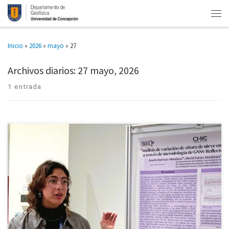
Inicio
»
2026
»
mayo
»
27
Archivos diarios:
27 mayo, 2026
1 entrada
Josefa Barraza Mundaca participó en la Cuarta Conferencia del Centro
Internacional Cabo de Hornos (CHIC), realizada en Puerto Williams. Allí
presentó un póster científico sobre el análisis de variación de […]