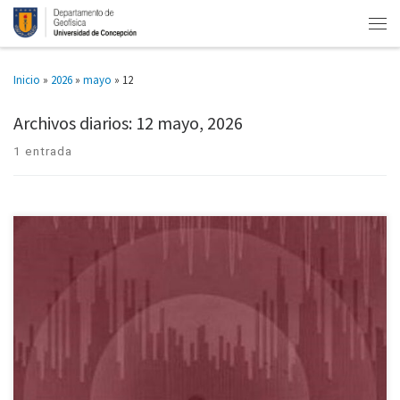
Inicio
»
2026
»
mayo
»
12
Archivos diarios:
12 mayo, 2026
1 entrada
Investigación geofísica y geológica analizó más de 30 mil microsismos. En
el norte de Chile ocurre un proceso que podría ser clave para entender
mejor cómo se producen allí los […]