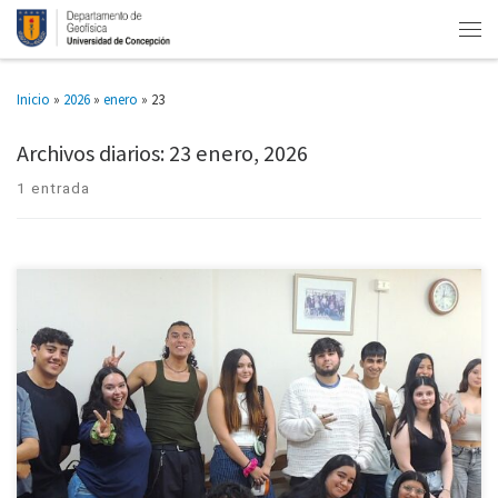
Inicio
»
2026
»
enero
»
23
Archivos diarios:
23 enero, 2026
1 entrada
Con un desayuno de bienvenida y motivacional, el Departamento de
Geofísica de la Universidad de Concepción recibió ayer, 22 de enero, a sus
futuros estudiantes 2026, cuyas postulaciones a la […]