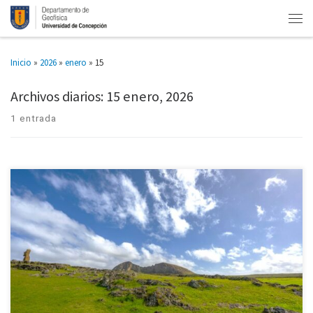
Inicio
»
2026
»
enero
»
15
Archivos diarios:
15 enero, 2026
1 entrada
Durante décadas, la Isla de Pascua (Rapa Nui) se presentó al mundo como
un caso paradigmático de autodestrucción ecológica. Según la narrativa
dominante, el pueblo Rapa Nui habría agotado sus […]