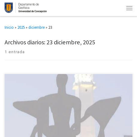
Inicio
»
2025
»
diciembre
»
23
Archivos diarios:
23 diciembre, 2025
1 entrada
Geofísica UdeC fue protagonista de una intensa semana académica con la
realización de cuatro defensas de tesis de Habilitación Profesional en las
que los y las futuros profesionales investigaron temáticas […]