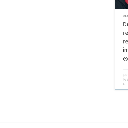
dist
la I
DE
D
r
r
i
e
po
Pu
Ac