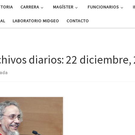
STORIA
CARRERA
MAGÍSTER
FUNCIONARIOS
UAL
LABORATORIO MIDGEO
CONTACTO
chivos diarios:
22 diciembre,
rada
Dr. Óscar Pizarro Arriagada,
démico del Departamento de
física de la Universidad de
epción y director del Centro de
rumentación Oceanográfica, fue