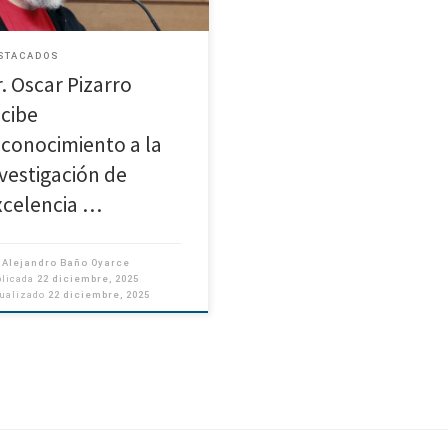
inguido con el Reconocimiento a
nvestigación […]
STACADOS
r. Oscar Pizarro
ecibe
econocimiento a la
nvestigación de
xcelencia …
r
Alejandro Baño Oyarce
blicada
22 diciembre, 2025
tualizado
22 diciembre, 2025