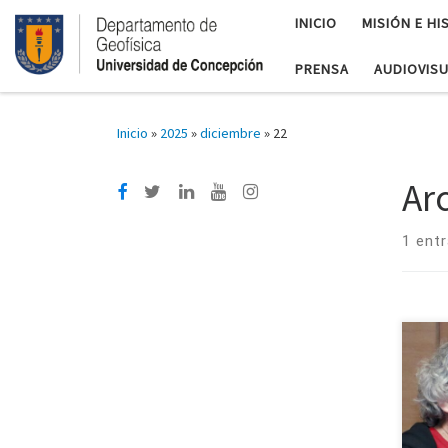
INICIO
MISIÓN E HI
PRENSA
AUDIOVIS
Inicio
»
2025
»
diciembre
»
22
Ar
1 ent
El 
aca
Geo
Conc
Inst