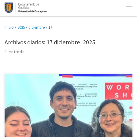
Inicio
»
2025
»
diciembre
»
17
Archivos diarios:
17 diciembre, 2025
1 entrada
El Departamento de Geofísica de la Universidad de Concepción participó
en el workshop científico “Oceanografía para un futuro cambiante:
eventos extremos, acuicultura de moluscos e interdisciplina”, realizado los
días 11 […]