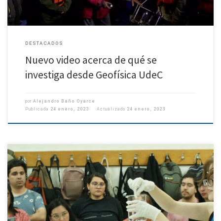
DESTACADOS
Nuevo video acerca de qué se
investiga desde Geofísica UdeC
por
Alejandro Baño Oyarce
Publicada
24 enero, 2023
Actualizado
24 enero, 2023
Encuentro destacó por la variedad de disciplinas y enfoques. Maestros
asistentes y académicos de la UdeC se comprometieron a continuar con
actividades de divulgación en escuelas y liceos, para culminar […]