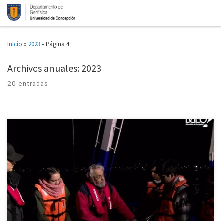
Inicio
»
2023
»
Página 4
Archivos anuales:
2023
20 entradas
Áreas de desarrollo científico que realizan las y los investigadores que son
parte del Departamento de Geofísica de la Universidad de Concepción.
¿Qué estudia la Geofísica y cuáles son las […]