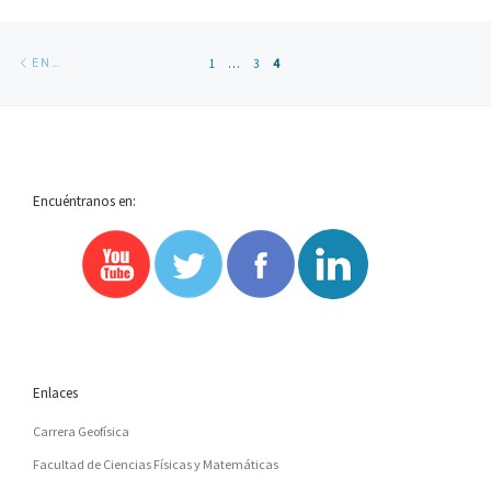
Navegación
Entradas
1
…
3
4
ENTRADAS SIGUIENTES
de
siguientes
entradas
Encuéntranos en:
Enlaces
Carrera Geofísica
Facultad de Ciencias Físicas y Matemáticas