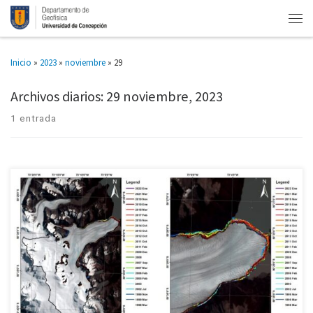
Inicio
»
2023
»
noviembre
»
29
Archivos diarios:
29 noviembre, 2023
1 entrada
Glaciar Upsala perdió 9% en 25 años y Perito Moreno ha decrecido desde
2018 Los glaciares Perito Moreno y Upsala, ambos del Campo de Hielos Sur,
han perdido hielo sostenidamente […]