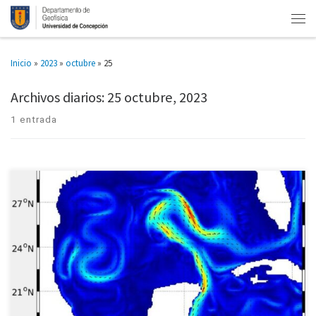
Inicio
»
2023
»
octubre
»
25
Archivos diarios:
25 octubre, 2023
1 entrada
Desde México llegó al Departamento de Geofísica de la Universidad de
Concepción el estudiante de doctorado de la Universidad Nacional
Autónoma de México César Torres. Su objetivo: trabajar en la […]