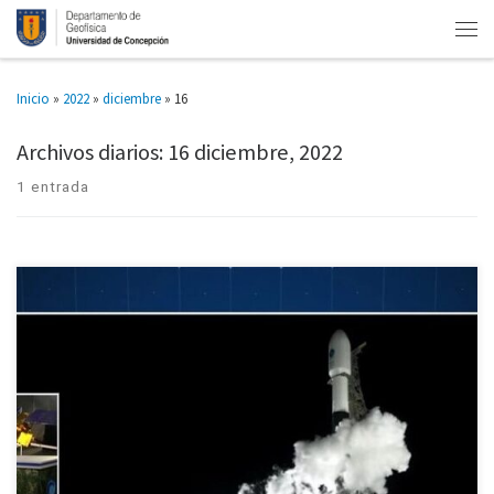
Inicio
»
2022
»
diciembre
»
16
Archivos diarios:
16 diciembre, 2022
1 entrada
“Es el Hubble de las Ciencias de la Tierra”, dijo. Hoy a las 8:45 AM fue
lanzado el satélite Surface Water and Ocean Topography (SWOT) desde
Estados Unidos, en lo […]