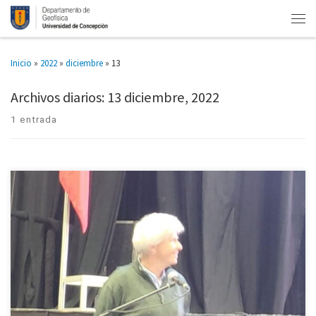
Inicio
»
2022
»
diciembre
»
13
Archivos diarios:
13 diciembre, 2022
1 entrada
Una especial visita de intercambio científico y académico realizó a Chile el
investigador noruego Lars Asplin, del Institute of Marine Reserch, de
Noruega, gracias al financiamiento del proyecto Fondecyt Regular […]