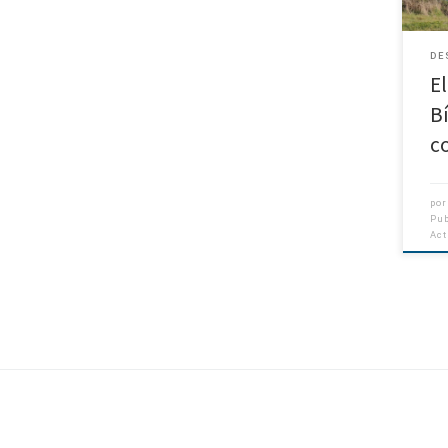
pote
DE
E
B
c
po
Pu
Ac