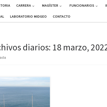
STORIA
CARRERA
MAGÍSTER
FUNCIONARIOS
UAL
LABORATORIO MIDGEO
CONTACTO
chivos diarios:
18 marzo, 202
rada
estigación desarrollada por
ntíficos de Geofísica U. de
epción. Las olas que se generan
l mar frente a las costas de la
ión del Bío Bío tienen buen