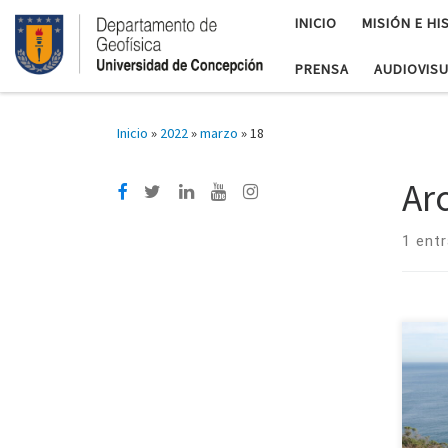
INICIO
MISIÓN E HI
PRENSA
AUDIOVIS
Inicio
»
2022
»
marzo
»
18
Ar
1 ent
Inv
cie
Conc
en e
Reg