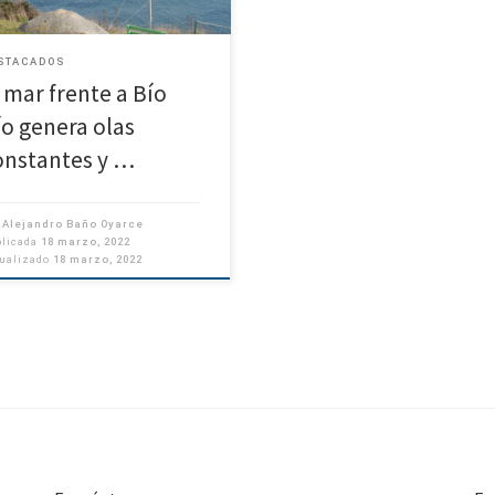
ncial […]
STACADOS
l mar frente a Bío
ío genera olas
onstantes y …
r
Alejandro Baño Oyarce
blicada
18 marzo, 2022
tualizado
18 marzo, 2022