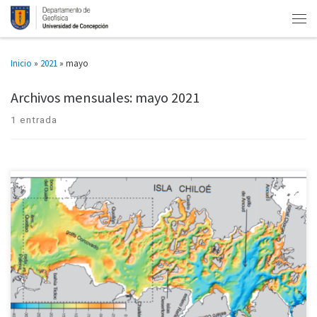
Inicio
»
2021
»
mayo
Archivos mensuales:
mayo 2021
1 entrada
Tesis de geofísico de U. de Concepción detectó evento marino que crece en
verano. Los grandes remolinos provocan diversos procesos oceánicos,
como modificar el nivel del mar, transportar calor y […]