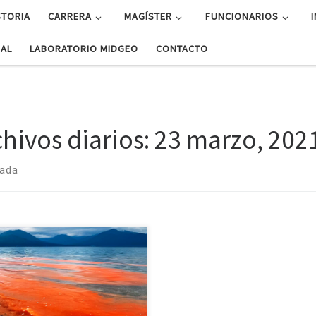
STORIA
CARRERA
MAGÍSTER
FUNCIONARIOS
UAL
LABORATORIO MIDGEO
CONTACTO
chivos diarios:
23 marzo, 202
rada
ajo es liderado por científico de
ísica de la U. de Concepción.
stigación considera modelaciones
ambios físicos y biogeoquímicos
influyen en la generación de