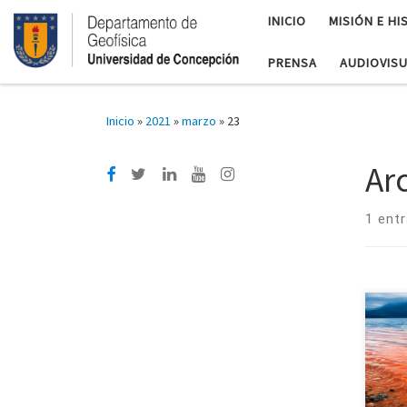
INICIO
MISIÓN E HI
PRENSA
AUDIOVIS
Inicio
»
2021
»
marzo
»
23
Ar
1 ent
Trab
Geof
Inve
de c
que 