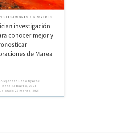
ientes oceánicos y floraciones […]
VESTIGACIONES
PROYECTO
ician investigación
ara conocer mejor y
ronosticar
loraciones de Marea
…
r
Alejandro Baño Oyarce
blicada
23 marzo, 2021
tualizado
23 marzo, 2021