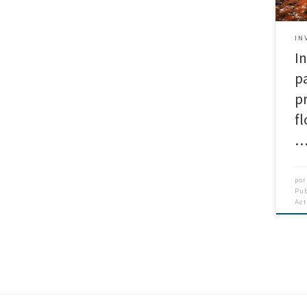
nutr
IN
In
p
p
f
po
Pu
Ac