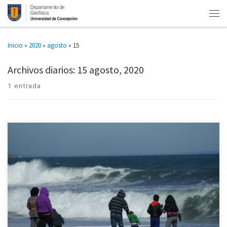
Inicio
»
2020
»
agosto
»
15
Archivos diarios:
15 agosto, 2020
1 entrada
Investigación en que participa científico de Geofísica de la U. de
Concepción Cuando en diciembre se realizó la búsqueda del avión C-130
Hércules de la Fuerza Aérea, que cayó tras […]