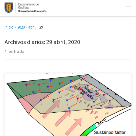
Inicio
»
2020
»
abril
»
29
Archivos diarios:
29 abril, 2020
1 entrada
Estudio internacional analiza potencial movimiento precursor en Chile y
Japón. Más información en este link