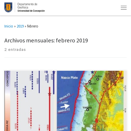
Inicio
»
2019
»
febrero
Archivos mensuales:
febrero 2019
2 entradas
Estudio de Dra. Ignacia Calisto ayudará a mitigación y alerta. Tener un
mayor conocimiento de los terremotos que han originado los tsunami del
centro y sur de Chile y, de […]