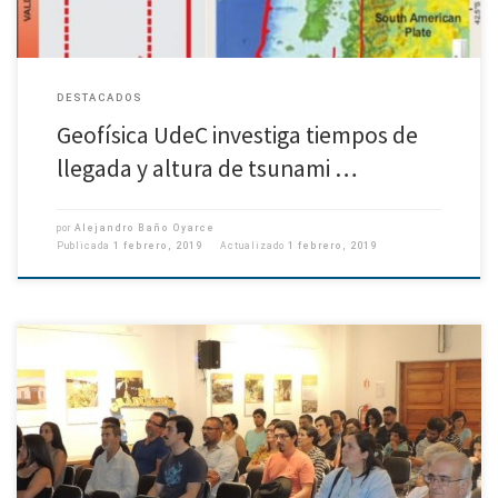
DESTACADOS
Geofísica UdeC investiga tiempos de
llegada y altura de tsunami …
por
Alejandro Baño Oyarce
Publicada
1 febrero, 2019
Actualizado
1 febrero, 2019
La Charla «Mecánica de terremotos en Chile» dio inicio ayer al primer ciclo
de conferencias del Departamento de Geofísica que se realizará durante
todo el año en el Museo de […]