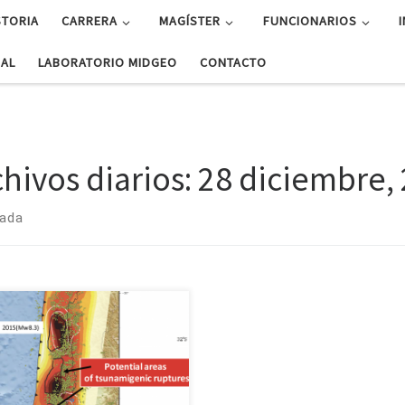
STORIA
CARRERA
MAGÍSTER
FUNCIONARIOS
UAL
LABORATORIO MIDGEO
CONTACTO
chivos diarios:
28 diciembre,
rada
udio de datos GPS y sísmicos
ne tamaño de zona que podría
er Geólogo Marcos Moreno Switt
abeza trabajo que estudia la
ción entre la sismicidad y la