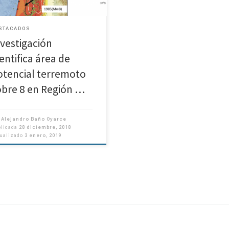
rmación de […]
STACADOS
nvestigación
entifica área de
otencial terremoto
obre 8 en Región …
r
Alejandro Baño Oyarce
blicada
28 diciembre, 2018
tualizado
3 enero, 2019