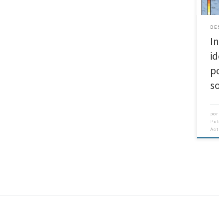
defo
DE
I
id
p
s
po
Pu
Ac