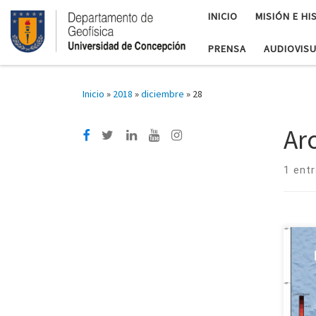
INICIO
MISIÓN E HI
PRENSA
AUDIOVIS
Inicio
»
2018
»
diciembre
»
28
Ar
1 ent
Est
defi
romp
enc
rela