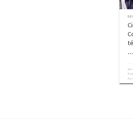
Conc
de [
DE
Ci
C
t
po
Pu
Ac