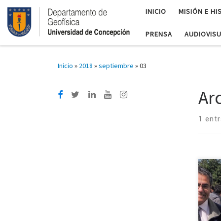
INICIO
MISIÓN E HI
PRENSA
AUDIOVIS
Inicio
»
2018
»
septiembre
»
03
Ar
1 ent
Per
pert
erup
Fac
Mate