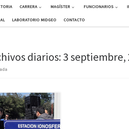
STORIA
CARRERA
MAGÍSTER
FUNCIONARIOS
UAL
LABORATORIO MIDGEO
CONTACTO
chivos diarios:
3 septiembre,
rada
mite refinar análisis de
urbaciones por sismos, tsunami o
ciones. Tres investigadores de la
ultad de Ciencias Físicas y
máticas de la Universidad de