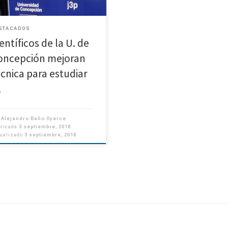
epción lograron medir la altura
…]
STACADOS
entíficos de la U. de
oncepción mejoran
écnica para estudiar
…
r
Alejandro Baño Oyarce
blicada
3 septiembre, 2018
tualizado
3 septiembre, 2018