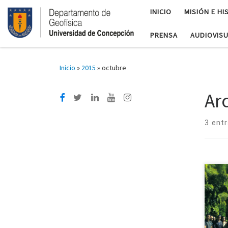
INICIO
MISIÓN E HI
PRENSA
AUDIOVIS
Inicio
»
2015
»
octubre
Ar
3 ent
Geo
Con
Met
Hemi
Octu