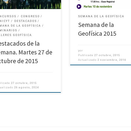
cias Físicas y Matemáticas […]
ello, […]
NCURSOS
CONGRESO
SEMANA DE LA GEOFÍSICA
NICYT
DESTACADOS
Semana de la
MANA DE LA GEOFÍSICA
MINARIOS
Geofísica 2015
LLERES GEOFÍSICA
estacados de la
emana. Martes 27 de
por
Publicada
27 octubre, 2015
ctubre de 2015
Actualizado
2 noviembre, 2016
blicada
27 octubre, 2015
tualizado
26 agosto, 2024