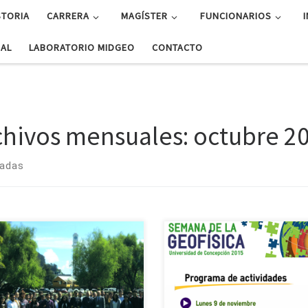
STORIA
CARRERA
MAGÍSTER
FUNCIONARIOS
UAL
LABORATORIO MIDGEO
CONTACTO
chivos mensuales:
octubre 2
radas
físicos participan en 11
Ya van nueve años de historia…
ferencia Internacional de
año celebramos la tercera versi
eorología y Oceanografía del
nuestra Semana de la Geofísica, 
sferio Sur Entre el 5 y 9 de
que conmemoraremos el no
bre se realizó en la Facultad de
aniversario de nuestra carrera