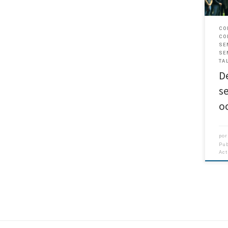
Cien
CO
CO
SE
SE
TA
D
s
o
por
Pu
Ac