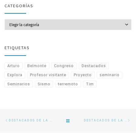
CATEGORÍAS
CATEGORÍAS
ETIQUETAS
Arturo
Belmonte
Congreso
Destacados
Explora
Profesor visitante
Proyecto
seminario
Seminarios
Sismo
terremoto
Tim
Navegación
Entrada
En
VOLVER
DESTACADOS DE LA SEMANA. VIERNES 28 DE AGOSTO DE 2015
DESTACADOS DE LA SEMANA. JUEVES 1 DE OCTUBRE DE 2015
de
anterior
si
entradas
A