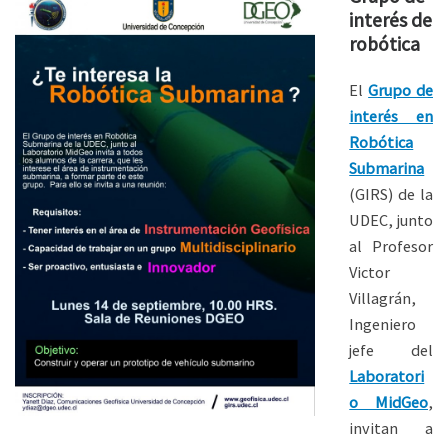
interés de
robótica
El
Grupo de
interés en
Robótica
Submarina
(GIRS) de la
UDEC, junto
al Profesor
Victor
Villagrán,
Ingeniero
jefe del
Laboratori
o MidGeo
,
invitan a