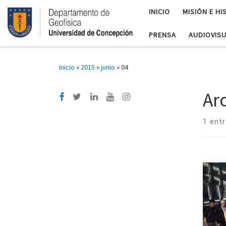
INICIO
MISIÓN E HI
PRENSA
AUDIOVIS
Inicio
»
2015
»
junio
»
04
Ar
1 ent
Geo
int
“Wor
Netw
nomb