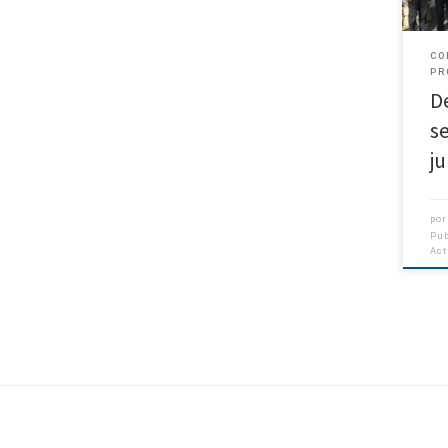
25 y
CO
PR
D
s
ju
por
Pu
Ac