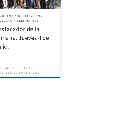
 30 de mayo, a […]
NGRESO
DESTACADOS
OYECTO
SEMINARIOS
estacados de la
emana. Jueves 4 de
nio.
blicada
4 junio, 2015
tualizado
20 octubre, 2025