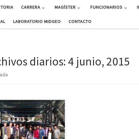
STORIA
CARRERA
MAGÍSTER
FUNCIONARIOS
UAL
LABORATORIO MIDGEO
CONTACTO
chivos diarios:
4 junio, 2015
rada
físicos participan en taller
ernacional de Sismología
kshop on National Geophysical
orks in Latin America” fue el
re del taller que reunió entre el