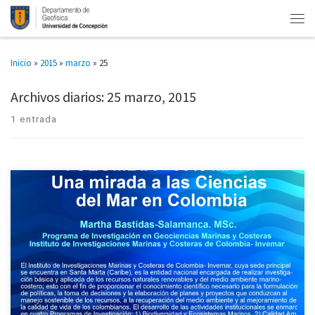
Inicio
»
2015
»
marzo
»
25
Archivos diarios:
25 marzo, 2015
1 entrada
Jefa de línea de Oceanografía y Clima del INVEMAR visita el DGEO Martha
Bastidas es Jefa de la línea de Oceanografía y Clima, perteneciente al
Programa de Geociencias Marinas y […]