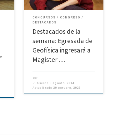
Habilitación Profesional del […]
CONCURSOS
CONGRESO
DESTACADOS
Destacados de la
semana: Egresada de
Geofísica ingresará a
,
Magíster …
por
Publicada
5 agosto, 2014
Actualizado
20 octubre, 2025