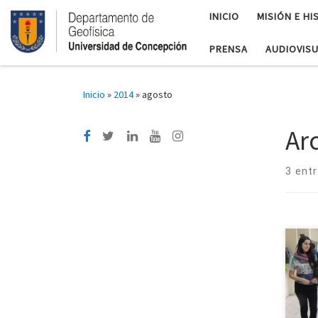
INICIO
MISIÓN E HI
PRENSA
AUDIOVIS
Inicio
»
2014
»
agosto
Ar
3 ent
Geof
UDEC
las 1
en l
Mate