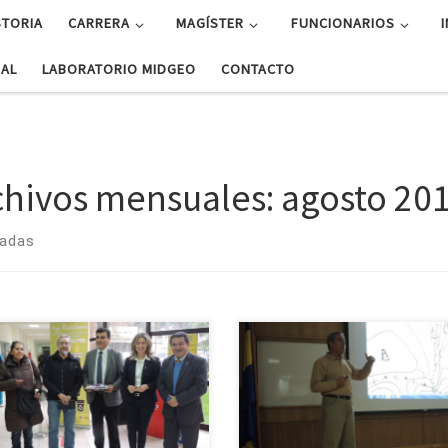
STORIA
CARRERA
MAGÍSTER
FUNCIONARIOS
UAL
LABORATORIO MIDGEO
CONTACTO
chivos mensuales:
agosto 20
radas
Primer Workshop de Ener
ísica inauguró Punto Limpio en la
Renovables Marinas en Valdiv
 La ceremonia se llevó a cabo a
demanda energética de Chile 
0.30 hrs. del viernes recién pasado
ido incrementando durante las úl
a Facultad de Ciencias Físicas y
décadas, tendencia que se esper
máticas, y […]