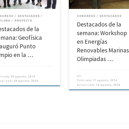
continúe a medida que […]
NGRESO
DESTACADOS
CONGRESO
DESTACADOS
PLORA
PROYECTO
Destacados de la
estacados de la
semana: Workshop
emana: Geofísica
en Energías
nauguró Punto
Renovables Marinas
impio en la …
Olimpiadas …
por
blicada
28 agosto, 2014
Publicada
11 agosto, 2014
tualizado
26 agosto, 2024
Actualizado
14 agosto, 2024