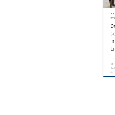
CO
EX
D
s
i
L
por
Pu
Ac