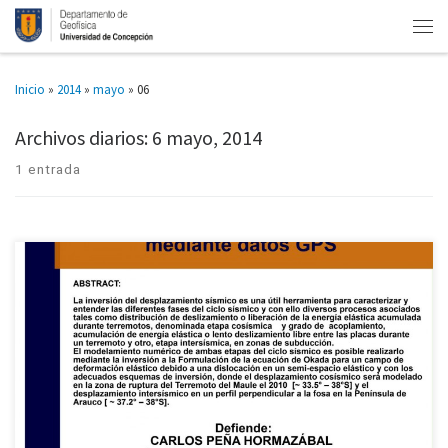
Inicio
»
2014
»
mayo
»
06
Archivos diarios:
6 mayo, 2014
1 entrada
Se invita a todo el público interesado a asistir a la defensa de Habilitación
Profesional de la carrera de Geofísica “Inversión del deslizamiento de la
placa subductante en el Sur […]