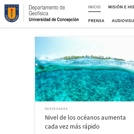
INICIO
MISIÓN E HI
PRENSA
AUDIOVIS
Geofísico de UdeC participó en investigación publicad
en la revista “Nature”. El nivel medio global del ma
experimentó un cambio abrupto en su tendencia 
comienzos de la década de […]
DESTACADOS
Nivel de los océanos aumenta
cada vez más rápido