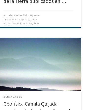
de la Tierra publicados en …
por
Alejandro Baño Oyarce
Publicada
12 marzo, 2026
Actualizado
12 marzo, 2026
Una investigación liderada por la meteoróloga y
magíster en Geofísica de la Universidad de Concepción
Camila Quijada Meza representa un avance en la
comprensión y el monitoreo de procesos atmosféricos
[…]
DESTACADOS
Geofísica Camila Quijada