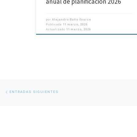
anual de planificación 2026
por
Alejandro Baño Oyarce
Publicada
11 marzo, 2026
Actualizado
11 marzo, 2026
Navegación
Entradas
ENTRADAS SIGUIENTES
siguientes
de
entradas