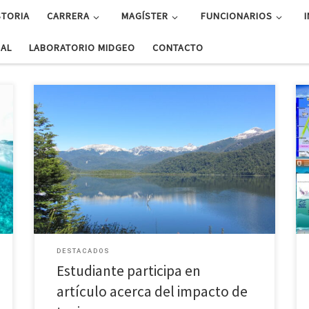
STORIA
CARRERA
MAGÍSTER
FUNCIONARIOS
UAL
LABORATORIO MIDGEO
CONTACTO
Valentina Iturra Rosales participó como coautora en el
a
artículo científico titulado “Floración simultánea de
r
productores de toxinas lipofílicas en un fiordo chileno
a
de alta concentración: distribución a escala fina,
toxinas […]
DESTACADOS
Estudiante participa en
artículo acerca del impacto de