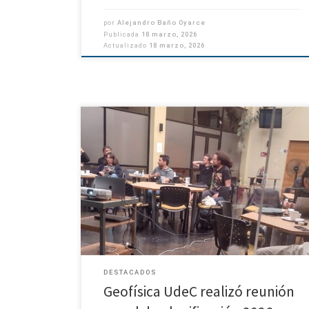
por
Alejandro Baño Oyarce
Publicada
18 marzo, 2026
Actualizado
18 marzo, 2026
Con la participación de académicos y persona
administrativo y profesional, el Departamento d
Geofísica de la Universidad de Concepción llevó 
cabo su reunión anual de planificación los días 5 […]
DESTACADOS
Geofísica UdeC realizó reunión