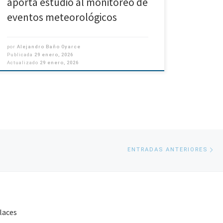
aporta estudio al monitoreo de
eventos meteorológicos
por
Alejandro Baño Oyarce
Publicada
29 enero, 2026
Actualizado
29 enero, 2026
En
ENTRADAS ANTERIORES
an
laces