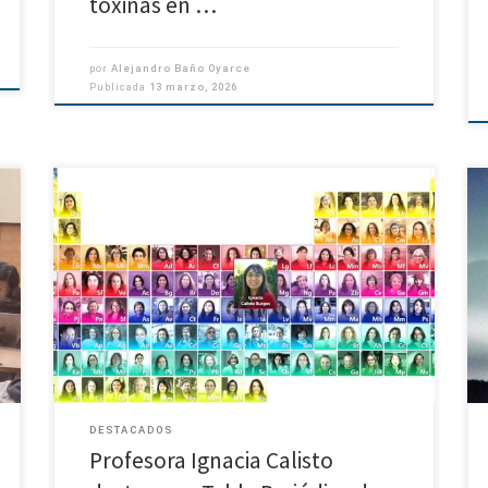
toxinas en …
por
Alejandro Baño Oyarce
Publicada
13 marzo, 2026
Proyecto de la Biblioteca del Congreso Nacional. La
l
académica Ignacia Calisto Burgos, de Geofísica
e
Universidad de Concepción, fue una de las
a
investigadoras destacadas en la Segunda Edición de la
Tabla […]
DESTACADOS
Profesora Ignacia Calisto