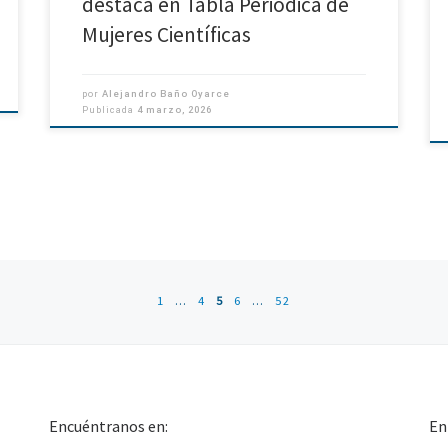
destaca en Tabla Periódica de
Mujeres Científicas
por
Alejandro Baño Oyarce
Publicada
4 marzo, 2026
1
…
4
5
6
…
52
Encuéntranos en:
En