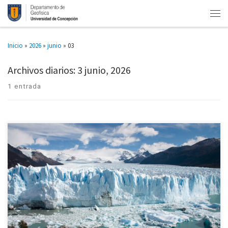
Inicio
»
2026
»
junio
»
03
Archivos diarios:
3 junio, 2026
1 entrada
Sólo en 2025 retrocedió 385 metros. Durante décadas el Glaciar Perito
Moreno fue considerado una excepción entre los grandes glaciares de la
Patagonia. Mientras en Campo de Hielo Patagónico Sur […]