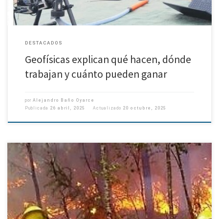
DESTACADOS
Geofísicas explican qué hacen, dónde
trabajan y cuánto pueden ganar
por
Alejandro Baño Oyarce
Publicada
26 abril, 2025
Actualizado
20 octubre, 2025
Proyecto enfocado en Chile centro sur será liderado por científico de
Geofísica UdeC. Una nueva investigación científica busca profundizar en
la relación entre los incendios forestales y la variabilidad meteorológica