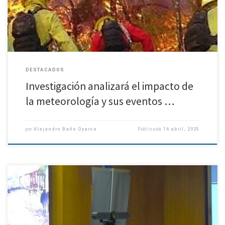
[…]
DESTACADOS
Investigación analizará el impacto de
la meteorología y sus eventos …
por
Alejandro Baño Oyarce
Publicada
16 abril, 2025
Francisco Alvial Vásquez, estudiante del Programa de Doctorado en