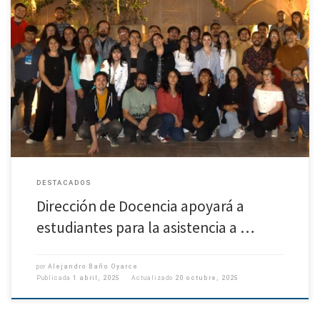
Convocatoria 2025: inicio de la «ventanilla abierta» desde el 19 de marzo.
La Dirección de Docencia ha destinado recursos para apoyar la asistencia
a congresos de nuestros/nuestras estudiantes de pregrado. […]
DESTACADOS
Dirección de Docencia apoyará a
estudiantes para la asistencia a …
por
Alejandro Baño Oyarce
Publicada
1 abril, 2025
Actualizado
20 octubre, 2025