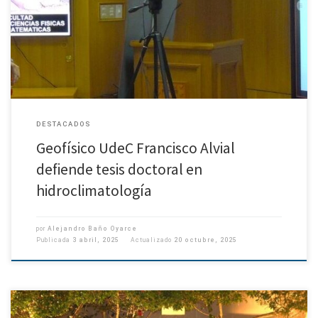
Ciencias Físicas de la Universidad de Concepción, defendió su tesis
doctoral titulada “Downscaling estadístico de variables hidroclimáticas en
el centro-sur de […]
DESTACADOS
Geofísico UdeC Francisco Alvial
defiende tesis doctoral en
hidroclimatología
por
Alejandro Baño Oyarce
Publicada
3 abril, 2025
Actualizado
20 octubre, 2025