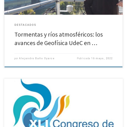
DESTACADOS
Tormentas y ríos atmosféricos: los
avances de Geofísica UdeC en …
por
Alejandro Baño Oyarce
Publicada
16 mayo, 2022
Invitan a participar en el taller «Planificación climática efectiva:
respuestas de la biósfera al cambio climático y la variabilidad a múltiples
escalas, centro-norte de Chile». Taller que es parte del […]