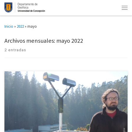
Inicio
»
2022
»
mayo
Archivos mensuales:
mayo 2022
2 entradas
Cinco instrumentos conforman el Observatorio de Ríos Atmosférico (ORA)
ubicado en la azotea de la Facultad de Ciencias Físicas y Matemáticas.
Entre otros usos, los datos obtenidos por el ORA […]