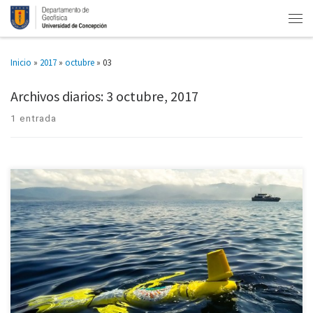
Inicio
»
2017
»
octubre
»
03
Archivos diarios:
3 octubre, 2017
1 entrada
Proceso cumple una importante función ecológica en las costas de Bío Bío.
La investigación utiliza aparatos de investigación submarina que sólo
posee la Universidad de Concepción y la Universidad Católica […]