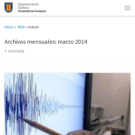
Inicio
»
2014
»
marzo
Archivos mensuales:
marzo 2014
1 entrada
Ante el escenario de un eventual terremoto en la zona norte del país, los
habitantes de las costas del Biobío podrían recibir una primera ola de
tsunami, luego de tres […]