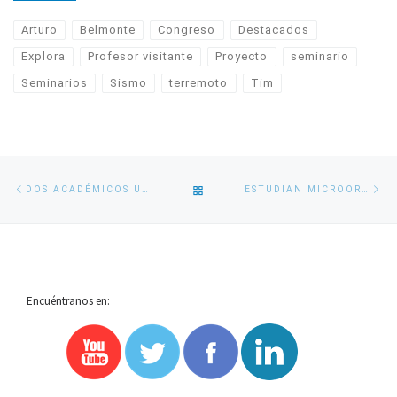
Arturo
Belmonte
Congreso
Destacados
Explora
Profesor visitante
Proyecto
seminario
Seminarios
Sismo
terremoto
Tim
Navegación
Entrada
En
VOLVER
DOS ACADÉMICOS UDEC PARTICIPARÁN EN REUNIÓN DEL PANEL INTERGUBERNAMENTAL SOBRE EL CAMBIO CLIMÁTICO
ESTUDIAN MICROORGANISMOS EN LA PIEL DE ESPECIES MARINAS PARA SABER CÓMO LES AFECTA EL CAMBIO CLIMÁTICO
de
anterior
si
entradas
A
LA
Encuéntranos en:
LISTA
DE
ENTRADAS