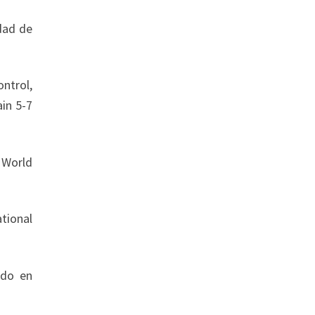
dad de
ntrol,
ain 5-7
 World
tional
ado en