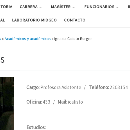
STORIA
CARRERA
MAGÍSTER
FUNCIONARIOS
UAL
LABORATORIO MIDGEO
CONTACTO
s
»
Académicos y académicas
»
Ignacia Calisto Burgos
os
Cargo:
Profesora Asistente /
Teléfono:
2203154
Oficina:
433 /
Mail:
icalisto
Estudios: