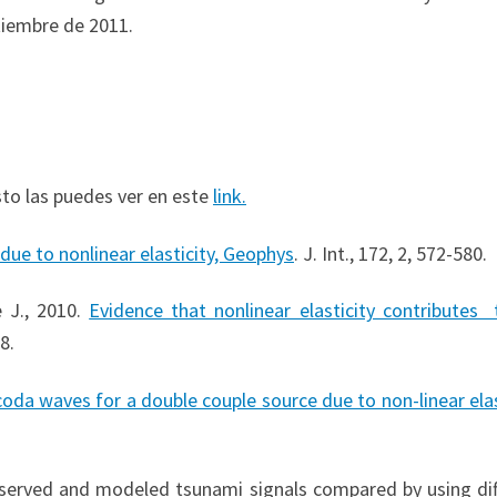
ptiembre de 2011.
sto las puedes ver en este
link
.
due to non­linear elasticity, Geophys
. J. Int., 172, 2, 572-580.
e J., 2010.
Evidence that non­linear elasticity contributes
8.
oda waves for a double couple source due to non-linear elas
Observed and modeled tsunami signals compared by using dif