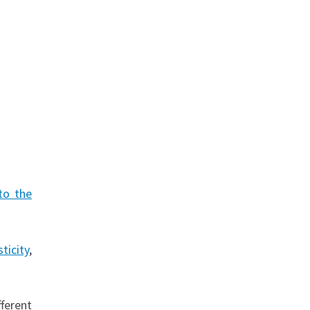
 to the
ticity
,
ferent