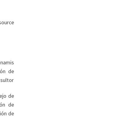
source
sunamis
ión de
sultor
ejo de
ión de
ión de