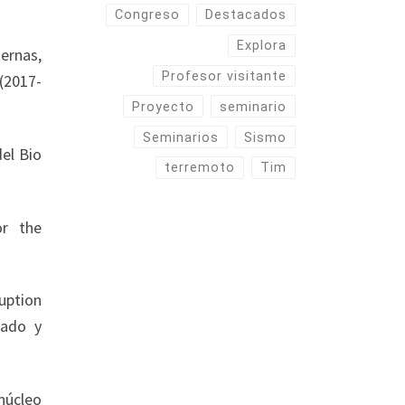
Congreso
Destacados
Explora
ternas,
Profesor visitante
 (2017-
Proyecto
seminario
Seminarios
Sismo
el Bio
terremoto
Tim
or the
uption
zado y
núcleo