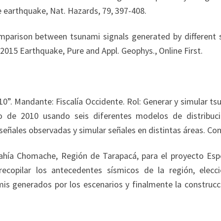
e earthquake, Nat. Hazards, 79, 397-408.
Comparison between tsunami signals generated by different 
2015 Earthquake, Pure and Appl. Geophys., Online First.
0”. Mandante: Fiscalía Occidente. Rol: Generar y simular t
o de 2010 usando seis diferentes modelos de distribuc
señales observadas y simular señales en distintas áreas. Con
Bahía Chomache, Región de Tarapacá, para el proyecto Esp
recopilar los antecedentes sísmicos de la región, elecc
is generados por los escenarios y finalmente la construcc