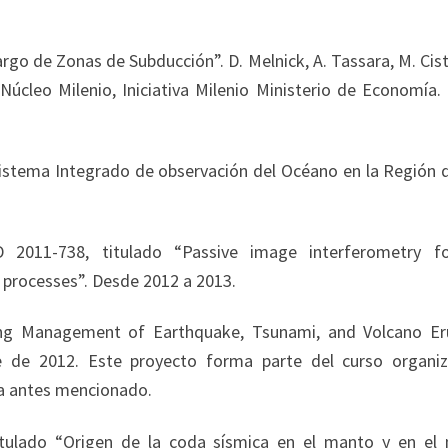
largo de Zonas de Subducción”. D. Melnick, A. Tassara, M. Cis
 Núcleo Milenio, Iniciativa Milenio Ministerio de Economía.
istema Integrado de observación del Océano en la Región d
 2011-738, titulado “Passive image interferometry f
c processes”. Desde 2012 a 2013.
ing Management of Earthquake, Tsunami, and Volcano Er
e de 2012. Este proyecto forma parte del curso organi
ya antes mencionado.
ulado “Origen de la coda sísmica en el manto y en el 