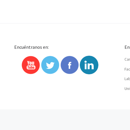
Encuéntranos en:
En
Car
Fac
Lab
Uni