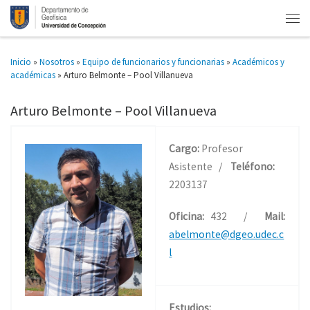
Inicio
»
Nosotros
»
Equipo de funcionarios y funcionarias
»
Académicos y
académicas
»
Arturo Belmonte – Pool Villanueva
Arturo Belmonte – Pool Villanueva
Cargo:
Profesor
Asistente /
Teléfono:
2203137
Oficina:
432 /
Mail:
abelmonte@dgeo.udec.c
l
Estudios: