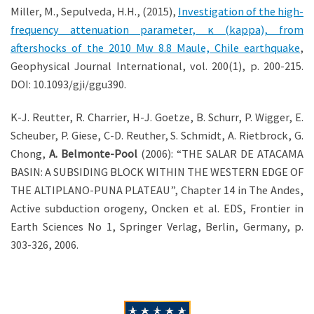
Miller, M., Sepulveda, H.H., (2015),
Investigation of the high-
frequency attenuation parameter, κ (kappa), from
aftershocks of the 2010 Mw 8.8 Maule, Chile earthquake
,
Geophysical Journal International, vol. 200(1), p. 200-215.
DOI: 10.1093/gji/ggu390.
K-J. Reutter, R. Charrier, H-J. Goetze, B. Schurr, P. Wigger, E.
Scheuber, P. Giese, C-D. Reuther, S. Schmidt, A. Rietbrock, G.
Chong,
A. Belmonte-Pool
(2006): “THE SALAR DE ATACAMA
BASIN: A SUBSIDING BLOCK WITHIN THE WESTERN EDGE OF
THE ALTIPLANO-PUNA PLATEAU”, Chapter 14 in The Andes,
Active subduction orogeny, Oncken et al. EDS, Frontier in
Earth Sciences No 1, Springer Verlag, Berlin, Germany, p.
303-326, 2006.