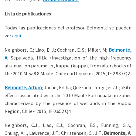
Lista de publicaciones
Todas las publicaciones del profesor Belmonte se pueden
ver
aquí
.
Neighbors, C.; Liao, E. J.; Cochran, E. S.; Miller, M;
Belmonte,
A
; Sepulveda, HHA. «Investigation of the high-frequency
attenuation parameter, kappa (kappa), from aftershocks of
the 2010 M-w 8.8 Maule, Chile earthquake»; 2015, IF 2.987 Q2.
Belmonte, Arturo
; Jaque, Edilia; Quezada, Jorge; et ál..; «Site
effects associated with the 2010 Maule Earthquake in zones
characterized by the presence of wetlands in the Biobio
Region, Chile». 2015, IF 0.652 Q4.
Neighbors, C.J., Liao, E.J., Cochran, E.S., Funning, G.J.,
Chung, A.I., Lawrence, J.F., Christensen, C., J.F.,
Belmonte, A
.