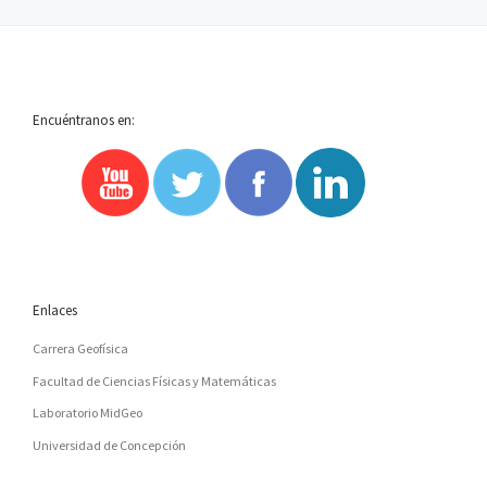
anterior
si
entradas
A
LA
Encuéntranos en:
LISTA
DE
ENTRADAS
Enlaces
Carrera Geofísica
Facultad de Ciencias Físicas y Matemáticas
Laboratorio MidGeo
Universidad de Concepción