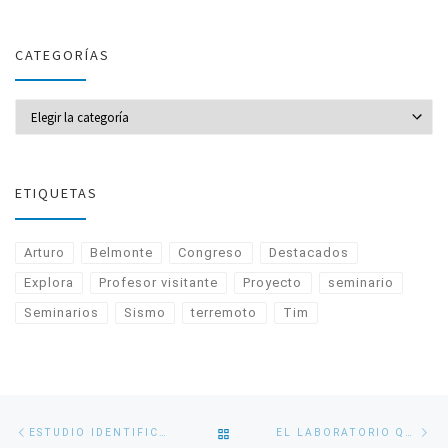
CATEGORÍAS
CATEGORÍAS
ETIQUETAS
Arturo
Belmonte
Congreso
Destacados
Explora
Profesor visitante
Proyecto
seminario
Seminarios
Sismo
terremoto
Tim
Navegación
Entrada
En
VOLVER
ESTUDIO IDENTIFICA EFECTO DE CORRIENTE DE HIELO EN ADELGAZAMIENTO DE GROENLANDIA
EL LABORATORIO QUE AYUDA A EXPLORAR LA FOSA DE ATACAMA
de