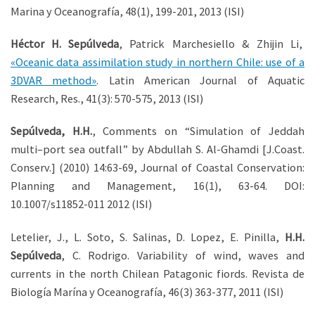
Marina y Oceanografía, 48(1), 199-201, 2013 (ISI)
Héctor H. Sepúlveda
, Patrick Marchesiello & Zhijin Li,
«Oceanic data assimilation study in northern Chile: use of a
3DVAR method»
. Latin American Journal of Aquatic
Research, Res., 41(3): 570-575, 2013 (ISI)
Sepúlveda, H.H.
, Comments on “Simulation of Jeddah
multi–port sea outfall” by Abdullah S. Al-Ghamdi [J.Coast.
Conserv.] (2010) 14:63-69, Journal of Coastal Conservation:
Planning and Management, 16(1), 63-64. DOI:
10.1007/s11852-011 2012 (ISI)
Letelier, J., L. Soto, S. Salinas, D. Lopez, E. Pinilla,
H.H.
Sepúlveda
, C. Rodrigo. Variability of wind, waves and
currents in the north Chilean Patagonic fiords. Revista de
Biología Marína y Oceanografía, 46(3) 363-377, 2011 (ISI)