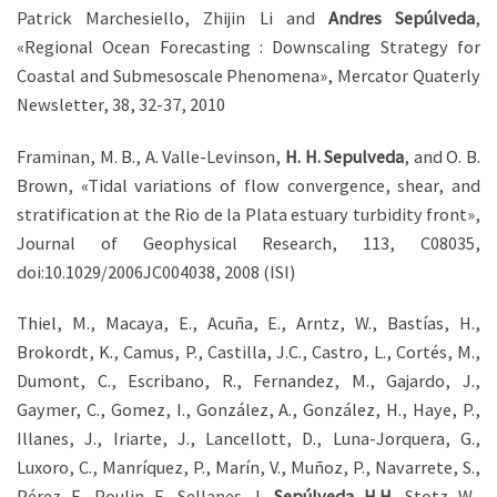
Patrick Marchesiello, Zhijin Li and
Andres Sepúlveda
,
«Regional Ocean Forecasting : Downscaling Strategy for
Coastal and Submesoscale Phenomena», Mercator Quaterly
Newsletter, 38, 32-37, 2010
Framinan, M. B., A. Valle-Levinson,
H. H. Sepulveda
, and O. B.
Brown, «Tidal variations of flow convergence, shear, and
stratification at the Rio de la Plata estuary turbidity front»,
Journal of Geophysical Research, 113, C08035,
doi:10.1029/2006JC004038, 2008 (ISI)
Thiel, M., Macaya, E., Acuña, E., Arntz, W., Bastías, H.,
Brokordt, K., Camus, P., Castilla, J.C., Castro, L., Cortés, M.,
Dumont, C., Escribano, R., Fernandez, M., Gajardo, J.,
Gaymer, C., Gomez, I., González, A., González, H., Haye, P.,
Illanes, J., Iriarte, J., Lancellott, D., Luna-Jorquera, G.,
Luxoro, C., Manríquez, P., Marín, V., Muñoz, P., Navarrete, S.,
Pérez, E., Poulin, E., Sellanes, J.,
Sepúlveda, H.H.
, Stotz, W.,