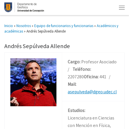
Inicio
»
Nosotros
»
Equipo de funcionarios y funcionarias
»
Académicos y
académicas
»
Andrés Sepúlveda Allende
Andrés Sepúlveda Allende
Cargo:
Profesor Asociado
/
Teléfono:
2207280
Oficina:
441 /
Mail:
asepulveda@dgeo.udec.cl
Estudios:
Licenciatura en Ciencias
con Mención en Física,