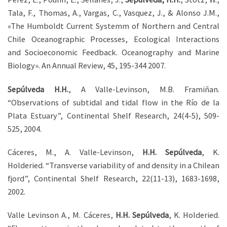
Tala, F., Thomas, A., Vargas, C., Vasquez, J., & Alonso J.M.,
«The Humboldt Current Systemm of Northern and Central
Chile Oceanographic Processes, Ecological Interactions
and Socioeconomic Feedback. Oceanography and Marine
Biology». An Annual Review, 45, 195-344 2007.
Sepúlveda H.H.
, A Valle-Levinson, M.B. Framiñan.
“Observations of subtidal and tidal flow in the Río de la
Plata Estuary”, Continental Shelf Research, 24(4-5), 509-
525, 2004.
Cáceres, M., A. Valle-Levinson,
H.H. Sepúlveda
, K.
Holderied. “Transverse variability of and density in a Chilean
fjord”, Continental Shelf Research, 22(11-13), 1683-1698,
2002.
Valle Levinson A., M. Cáceres,
H.H. Sepúlveda
, K. Holderied.