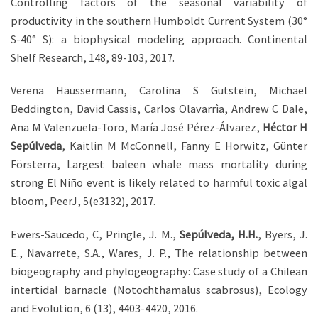
Controlling factors of the seasonal variability of
productivity in the southern Humboldt Current System (30°
S-40° S): a biophysical modeling approach. Continental
Shelf Research, 148, 89-103, 2017.
Verena Häussermann, Carolina S Gutstein, Michael
Beddington, David Cassis, Carlos Olavarrìa, Andrew C Dale,
Ana M Valenzuela-Toro, María José Pérez-Álvarez,
Héctor H
Sepúlveda
, Kaitlin M McConnell, Fanny E Horwitz, Günter
Försterra, Largest baleen whale mass mortality during
strong El Niño event is likely related to harmful toxic algal
bloom, PeerJ, 5(e3132), 2017.
Ewers-Saucedo, C, Pringle, J. M.,
Sepúlveda, H.H.
, Byers, J.
E., Navarrete, S.A., Wares, J. P., The relationship between
biogeography and phylogeography: Case study of a Chilean
intertidal barnacle (Notochthamalus scabrosus), Ecology
and Evolution, 6 (13), 4403-4420, 2016.