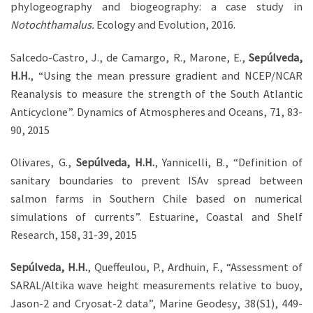
phylogeography and biogeography: a case study in
Notochthamalus.
Ecology and Evolution, 2016.
Salcedo-Castro, J., de Camargo, R., Marone, E.,
Sepúlveda,
H.H.
, “Using the mean pressure gradient and NCEP/NCAR
Reanalysis to measure the strength of the South Atlantic
Anticyclone”. Dynamics of Atmospheres and Oceans, 71, 83-
90, 2015
Olivares, G.,
Sepúlveda, H.H.
, Yannicelli, B., “Definition of
sanitary boundaries to prevent ISAv spread between
salmon farms in Southern Chile based on numerical
simulations of currents”. Estuarine, Coastal and Shelf
Research, 158, 31-39, 2015
Sepúlveda, H.H.
, Queffeulou, P., Ardhuin, F., “Assessment of
SARAL/Altika wave height measurements relative to buoy,
Jason-2 and Cryosat-2 data”, Marine Geodesy, 38(S1), 449-