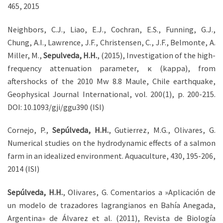
465, 2015
Neighbors, C.J., Liao, E.J., Cochran, E.S., Funning, G.J.,
Chung, A.I., Lawrence, J.F., Christensen, C., J.F., Belmonte, A.
Miller, M.,
Sepulveda, H.H.
, (2015), Investigation of the high-
frequency attenuation parameter, κ (kappa), from
aftershocks of the 2010 Mw 8.8 Maule, Chile earthquake,
Geophysical Journal International, vol. 200(1), p. 200-215.
DOI: 10.1093/gji/ggu390 (ISI)
Cornejo, P.,
Sepúlveda, H.H.
, Gutierrez, M.G., Olivares, G.
Numerical studies on the hydrodynamic effects of a salmon
farm in an idealized environment. Aquaculture, 430, 195-206,
2014 (ISI)
Sepúlveda, H.H.
, Olivares, G. Comentarios a »Aplicación de
un modelo de trazadores lagrangianos en Bahía Anegada,
Argentina» de Álvarez et al. (2011), Revista de Biología