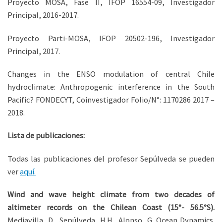
Proyecto MOSA, Fase II, IFOP 16554-09, Investigador
Principal, 2016-2017.
Proyecto Parti-MOSA, IFOP 20502-196, Investigador
Principal, 2017.
Changes in the ENSO modulation of central Chile
hydroclimate: Anthropogenic interference in the South
Pacific? FONDECYT, Coinvestigador Folio/N°: 1170286 2017 –
2018.
Lista de publicaciones
:
Todas las publicaciones del profesor Sepúlveda se pueden
ver
aquí.
Wind and wave height climate from two decades of
altimeter records on the Chilean Coast (15°- 56.5°S).
Mediavilla, D., Sepúlveda, H.H., Alonso, G. Ocean Dynamics.