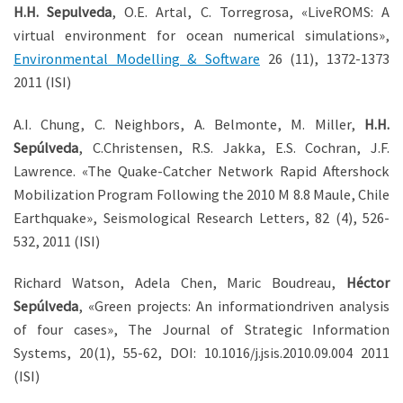
H.H. Sepulveda
, O.E. Artal, C. Torregrosa, «LiveROMS: A
virtual environment for ocean numerical simulations»,
Environmental Modelling & Software
26 (11), 1372-1373
2011 (ISI)
A.I. Chung, C. Neighbors, A. Belmonte, M. Miller,
H.H.
Sepúlveda
, C.Christensen, R.S. Jakka, E.S. Cochran, J.F.
Lawrence. «The Quake-Catcher Network Rapid Aftershock
Mobilization Program Following the 2010 M 8.8 Maule, Chile
Earthquake», Seismological Research Letters, 82 (4), 526-
532, 2011 (ISI)
Richard Watson, Adela Chen, Maric Boudreau,
Héctor
Sepúlveda
, «Green projects: An informationdriven analysis
of four cases», The Journal of Strategic Information
Systems, 20(1), 55-62, DOI: 10.1016/j.jsis.2010.09.004 2011
(ISI)