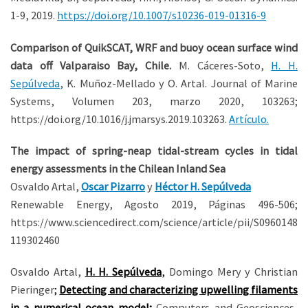
1-9, 2019.
https://doi.org/10.1007/s10236-019-01316-9
Comparison of QuikSCAT, WRF and buoy ocean surface wind
data off Valparaiso Bay, Chile.
M.
Cáceres-Soto,
H. H.
Sepúlveda
,
K.
Muñoz-Mellado y
O.
Artal.
Journal of Marine
Systems, Volumen 203, marzo 2020, 103263;
https://doi.org/10.1016/j.jmarsys.2019.103263.
Artículo.
The impact of spring-neap tidal-stream cycles in tidal
energy assessments in the Chilean Inland Sea
Osvaldo
Artal,
Oscar Pizarro
y
Héctor H.
Sepúlveda
Renewable Energy, Agosto 2019, Páginas 496-506;
https://www.sciencedirect.com/science/article/pii/S0960148
119302460
Osvaldo
Artal
,
H. H. Sepúlveda
,
Domingo
Mery
y Christian
Pieringer
;
Detecting and characterizing upwelling filaments
in a numerical ocean model;
Computers and Geosciences,