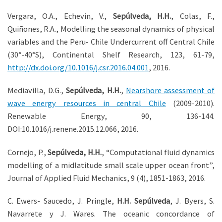
Vergara, O.A., Echevin, V.,
Sepúlveda, H.H.
, Colas, F.,
Quiñones, R.A., Modelling the seasonal dynamics of physical
variables and the Peru- Chile Undercurrent off Central Chile
(30°-40°S), Continental Shelf Research, 123, 61-79,
http://dx.doi.org/10.1016/j.csr.2016.04.001
, 2016.
Mediavilla, D.G.,
Sepúlveda, H.H.
,
Nearshore assessment of
wave energy resources in central Chile
(2009-2010).
Renewable Energy, 90, 136-144.
DOI:10.1016/j.renene.2015.12.066, 2016.
Cornejo, P.,
Sepúlveda, H.H.
, “Computational fluid dynamics
modelling of a midlatitude small scale upper ocean front”,
Journal of Applied Fluid Mechanics, 9 (4), 1851-1863, 2016.
C. Ewers- Saucedo, J. Pringle,
H.H. Sepúlveda
, J. Byers, S.
Navarrete y J. Wares. The oceanic concordance of