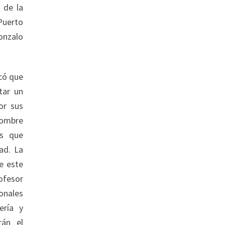
 de la
 Puerto
onzalo
có que
tar un
or sus
nombre
as que
dad. La
e este
ofesor
onales
ería y
rán el