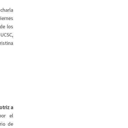
charla
viernes
de los
 UCSC,
istina
triz a
por el
rio de