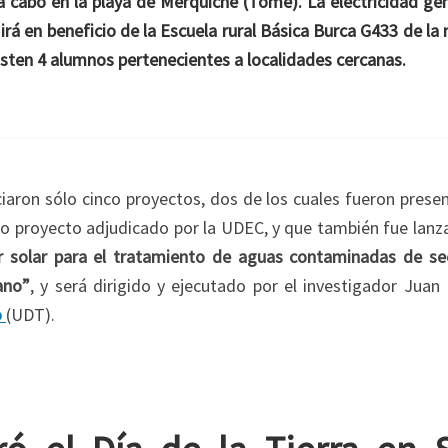
 a cabo en la playa de Merquiche (Tomé). La electricidad ge
irá en beneficio de la Escuela rural Básica Burca G433 de l
isten 4 alumnos pertenecientes a localidades cercanas.
ciaron sólo cinco proyectos, dos de los cuales fueron pres
do proyecto adjudicado por la UDEC, y que también fue lanz
r solar para el tratamiento de aguas contaminadas de se
ano”
, y será dirigido y ejecutado por el investigador Juan
o
(UDT).