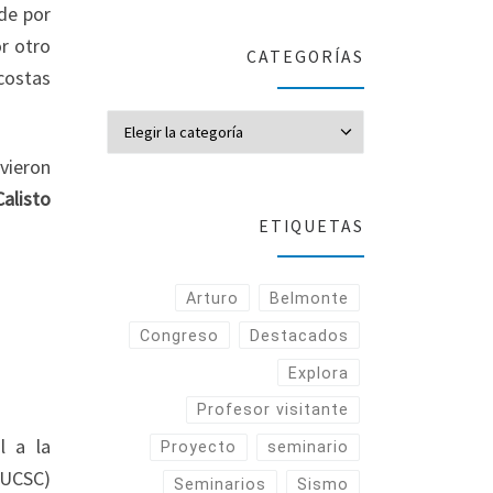
de por
or otro
CATEGORÍAS
costas
CATEGORÍAS
uvieron
Calisto
ETIQUETAS
Arturo
Belmonte
Congreso
Destacados
Explora
Profesor visitante
l a la
Proyecto
seminario
UCSC)
Seminarios
Sismo