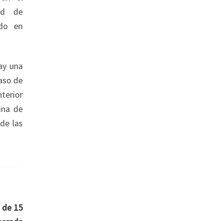
ad de
ado en
ay una
aso de
nterior
ina de
de las
 de 15