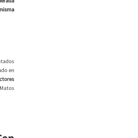
nerada
a misma
entados
ado en
ctores
 Matos