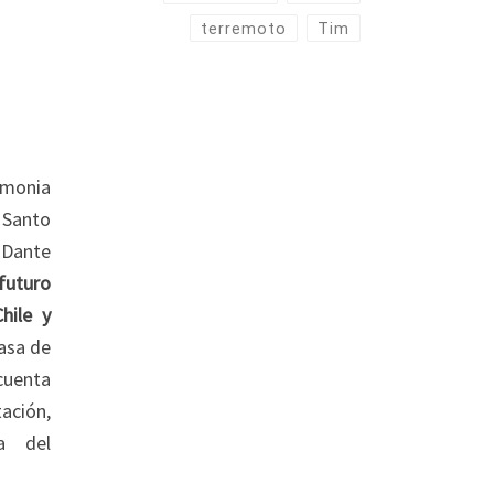
terremoto
Tim
remonia
 Santo
Dante
futuro
hile y
casa de
cuenta
ación,
la del