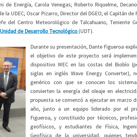
emi de Energía, Carola Venegas; Roberto Riquelme, Decano
de la UDEC; Oscar Pizarro, Director del DGEO; el Capitán de
Jefe del Centro Meteorológico de Talcahuano, Teniente G
Unidad de Desarrollo Tecnológico
(UDT).
Durante su presentación, Dante Figueroa expli
el objetivo de este proyecto será implemen
dispositivo WEC en las costas del Biobío (p
siglas en inglés Wave Energy Converter), 
genérico con que se conocen los sistem
convierten la energía del oleaje en electrici
propuesta se comenzó a ejecutar en marzo d
año, junto a un equipo liderado por el pr
Figueroa, y constituido por técnicos, profesi
geofísicos, y estudiantes de Física, Ingeni
Geofísica de la universidad, quienes tend